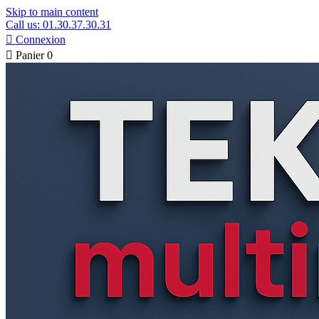
Skip to main content
Call us: 01.30.37.30.31

Connexion

Panier
0