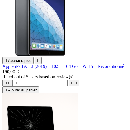

Aperçu rapide

Apple iPad Air 3 (2019) – 10,5" – 64 Go – Wi‑Fi – Reconditionné
190,00 €
Rated
out of 5 stars based on
review(s)





Ajouter au panier