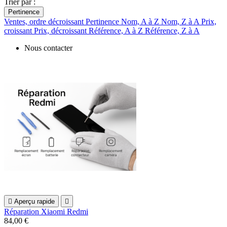
Trier par :
Pertinence
Ventes, ordre décroissant
Pertinence
Nom, A à Z
Nom, Z à A
Prix,
croissant
Prix, décroissant
Référence, A à Z
Référence, Z à A
Nous contacter

Aperçu rapide

Réparation Xiaomi Redmi
84,00 €